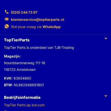
(020) 244 73 97
klantenservice@toptierparts.nl
Stel jouw vraag via
WhatsApp
TopTierParts
TopTier Parts is onderdeel van TJB-Trading
Magazijn:
Noorddammerweg 111-18
1187ZS Amstelveen
KVK:
83654860
BTW:
NL862948691B01
Bedrijfsinformatie
TopTier Parts op bol.com