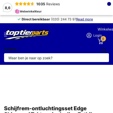
×
1035
Reviews
8,6
Direct bereikbaar
Direct bereikbaar
(020) 244 73 97
Read more
Winkelw
Login
0
Zoeken
Schijfrem-ontluchtingsset Edge