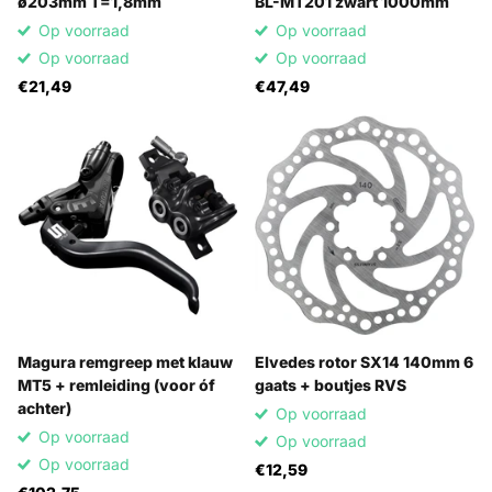
ø203mm T=1,8mm
BL-MT201 zwart 1000mm
Op voorraad
Op voorraad
Op voorraad
Op voorraad
€21,49
€47,49
Magura remgreep met klauw
Elvedes rotor SX14 140mm 6
MT5 + remleiding (voor óf
gaats + boutjes RVS
achter)
Op voorraad
Op voorraad
Op voorraad
Op voorraad
€12,59