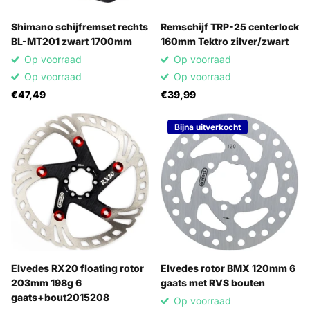
Shimano schijfremset rechts
Remschijf TRP-25 centerlock
BL-MT201 zwart 1700mm
160mm Tektro zilver/zwart
Op voorraad
Op voorraad
Op voorraad
Op voorraad
€47,49
€39,99
Bijna uitverkocht
Elvedes RX20 floating rotor
Elvedes rotor BMX 120mm 6
203mm 198g 6
gaats met RVS bouten
gaats+bout2015208
Op voorraad