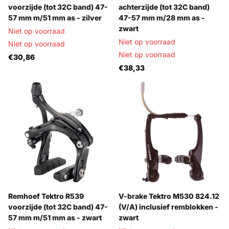
voorzijde (tot 32C band) 47-
achterzijde (tot 32C band)
57 mm m/51 mm as - zilver
47-57 mm m/28 mm as -
zwart
Niet op voorraad
Niet op voorraad
Niet op voorraad
Niet op voorraad
€30,86
€38,33
Remhoef Tektro R539
V-brake Tektro M530 824.12
voorzijde (tot 32C band) 47-
(V/A) inclusief remblokken -
57 mm m/51 mm as - zwart
zwart