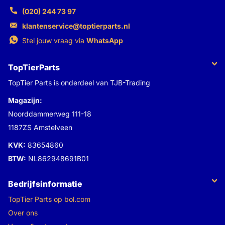
(020) 244 73 97
klantenservice@toptierparts.nl
Stel jouw vraag via
WhatsApp
TopTierParts
TopTier Parts is onderdeel van TJB-Trading
Magazijn:
Noorddammerweg 111-18
1187ZS Amstelveen
KVK:
83654860
BTW:
NL862948691B01
Bedrijfsinformatie
TopTier Parts op bol.com
Over ons