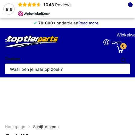
×
1043
Reviews
8,6
79.000+
79.000+
onderdelen
Read more
Winkelw
Login
0
Zoeken
Homepage
Schijfremmen