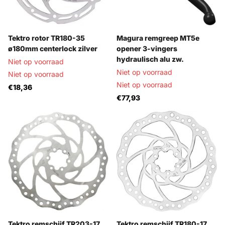
Tektro rotor TR180-35
Magura remgreep MT5e
ø180mm centerlock zilver
opener 3-vingers
hydraulisch alu zw.
Niet op voorraad
Niet op voorraad
Niet op voorraad
Niet op voorraad
€18,36
€77,93
Tektro remschijf TR203-17
Tektro remschijf TR180-17