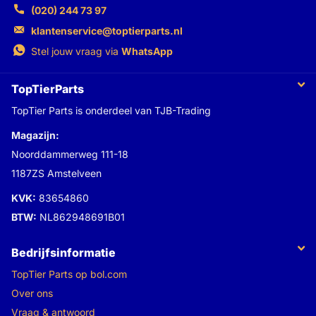
(020) 244 73 97
klantenservice@toptierparts.nl
Stel jouw vraag via
WhatsApp
TopTierParts
TopTier Parts is onderdeel van TJB-Trading
Magazijn:
Noorddammerweg 111-18
1187ZS Amstelveen
KVK:
83654860
BTW:
NL862948691B01
Bedrijfsinformatie
TopTier Parts op bol.com
Over ons
Vraag & antwoord