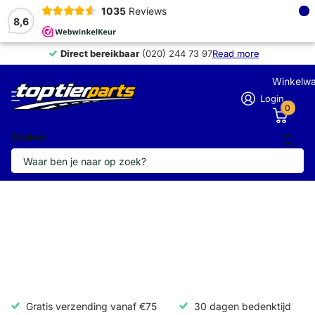
×
1035
Reviews
8,6
Direct bereikbaar
Direct bereikbaar
(020) 244 73 97
Read more
Winkelw
Login
0
Zoeken
Gratis verzending vanaf €75
30 dagen bedenktijd