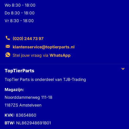
Wo 8:30 - 18:00
Do 8:30 - 18:00
Vr 8:30 - 18:00
(020) 244 73 97
klantenservice@toptierparts.nl
Stel jouw vraag via
WhatsApp
TopTierParts
TopTier Parts is onderdeel van TJB-Trading
Magazijn:
Noorddammerweg 111-18
1187ZS Amstelveen
KVK:
83654860
BTW:
NL862948691B01