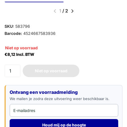
1
/
2
SKU:
583796
Barcode:
4524667583936
Niet op voorraad
€8,12 Incl. BTW
Niet op voorraad
E-mailadres
Ontvang een voorraadmelding
We mailen je zodra deze uitvoering weer beschikbaar is.
Houd mij op de hoogte