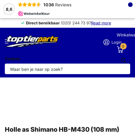
×
1036
Reviews
8,6
Direct bereikbaar
Direct bereikbaar
(020) 244 73 97
Read more
Winkelw
Login
0
Zoeken
Holle as Shimano HB-M430 (108 mm)