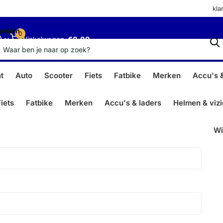
kla
oeken
0
Winkelwagen
€0,00
t
Auto
Scooter
Fiets
Fatbike
Merken
Accu's &
iets
Fatbike
Merken
Accu's & laders
Helmen & viz
Wi