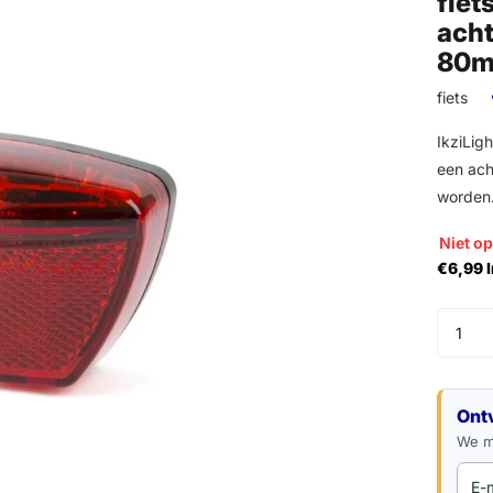
fiet
acht
80
fiets
IkziLig
een ach
worden.
Niet o
€6,99 
E-mail
Ont
We ma