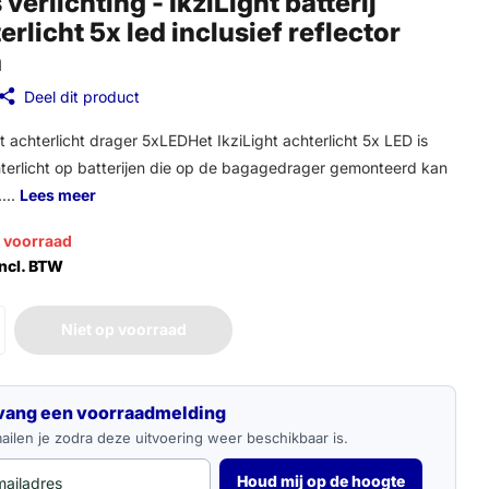
s verlichting - IkziLight batterij
erlicht 5x led inclusief reflector
m
Deel dit product
ht achterlicht drager 5xLEDHet IkziLight achterlicht 5x LED is
terlicht op batterijen die op de bagagedrager gemonteerd kan
...
Lees meer
p voorraad
Incl. BTW
Niet op voorraad
adres
vang een voorraadmelding
ilen je zodra deze uitvoering weer beschikbaar is.
Houd mij op de hoogte