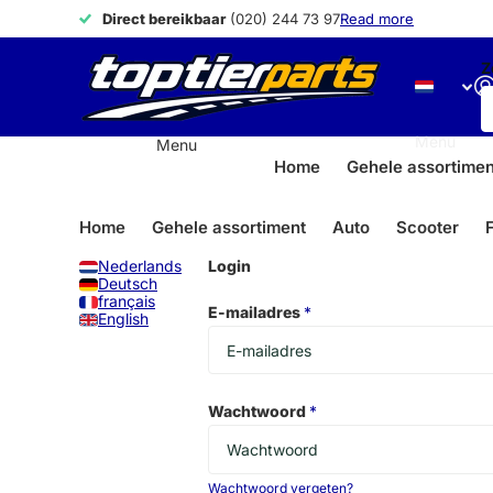
Direct bereikbaar
Direct bereikbaar
(020) 244 73 97
Read more
Z
Menu
Menu
Home
Gehele assortimen
Home
Gehele assortiment
Auto
Scooter
F
Nederlands
Login
Deutsch
français
E-mailadres
*
English
Wachtwoord
*
Wachtwoord vergeten?