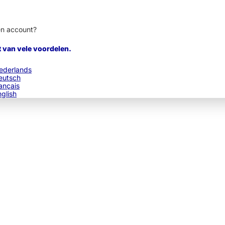
en account?
t van vele voordelen.
ederlands
eutsch
ançais
nglish