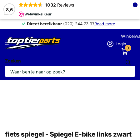
×
1032
Reviews
8,6
Direct bereikbaar
Direct bereikbaar
(020) 244 73 97
Read more
Winkelw
Login
0
Zoeken
fiets spiegel - Spiegel E-bike links zwart