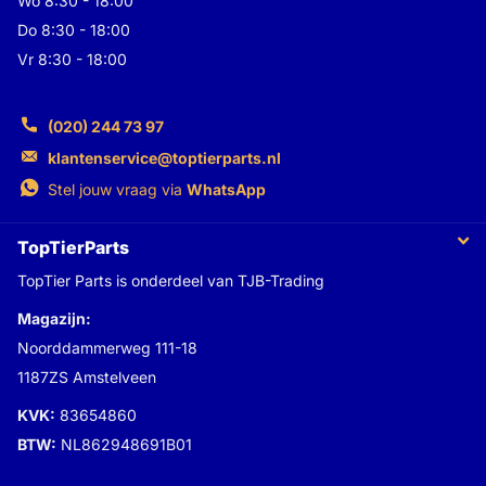
Wo 8:30 - 18:00
Do 8:30 - 18:00
Vr 8:30 - 18:00
(020) 244 73 97
klantenservice@toptierparts.nl
Stel jouw vraag via
WhatsApp
TopTierParts
TopTier Parts is onderdeel van TJB-Trading
Magazijn:
Noorddammerweg 111-18
1187ZS Amstelveen
KVK:
83654860
BTW:
NL862948691B01