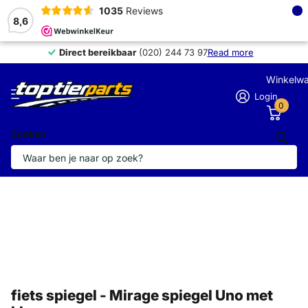
×
1035
Reviews
8,6
Direct bereikbaar
Direct bereikbaar
(020) 244 73 97
Read more
Winkelw
Login
0
Zoeken
fiets spiegel - Mirage spiegel Uno met