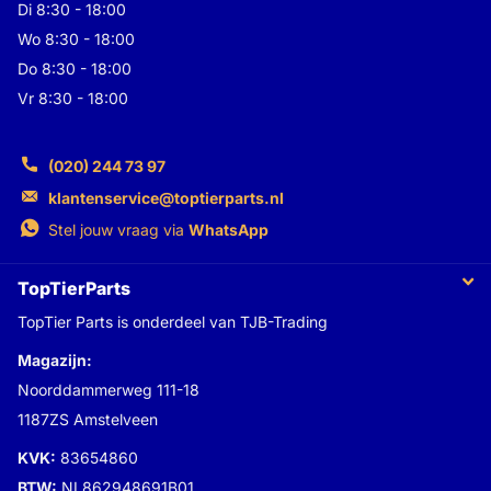
Di 8:30 - 18:00
Wo 8:30 - 18:00
Do 8:30 - 18:00
Vr 8:30 - 18:00
(020) 244 73 97
klantenservice@toptierparts.nl
Stel jouw vraag via
WhatsApp
TopTierParts
TopTier Parts is onderdeel van TJB-Trading
Magazijn:
Noorddammerweg 111-18
1187ZS Amstelveen
KVK:
83654860
BTW:
NL862948691B01