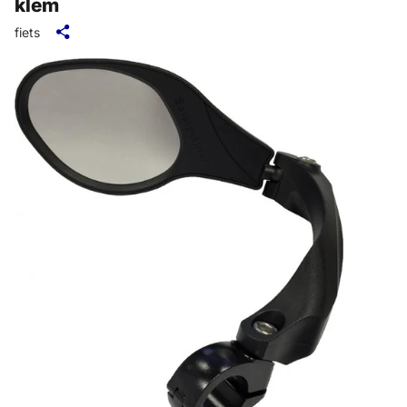
klem
fiets