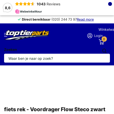
×
1043
Reviews
8,6
Direct bereikbaar
Direct bereikbaar
(020) 244 73 97
Read more
Winkelw
Login
0
Zoeken
fiets rek - Voordrager Flow Steco zwart