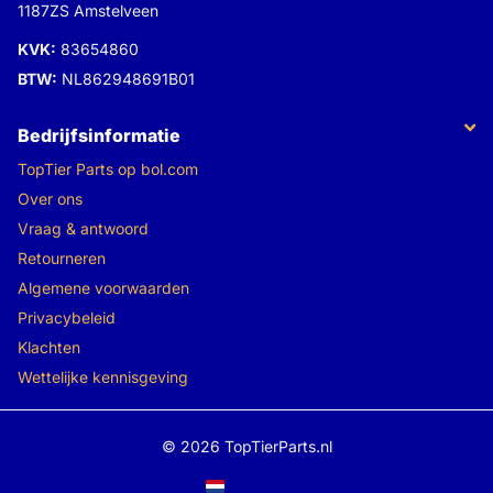
1187ZS Amstelveen
KVK:
83654860
BTW:
NL862948691B01
Bedrijfsinformatie
TopTier Parts op bol.com
Over ons
Vraag & antwoord
Retourneren
Algemene voorwaarden
Privacybeleid
Klachten
Wettelijke kennisgeving
©
2026
TopTierParts.nl
Menu