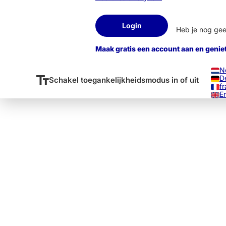
Login
Heb je nog ge
Maak gratis een account aan en genie
N
D
Schakel toegankelijkheidsmodus in of uit
fr
E