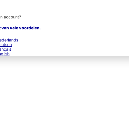
en account?
t van vele voordelen.
ederlands
eutsch
ançais
nglish