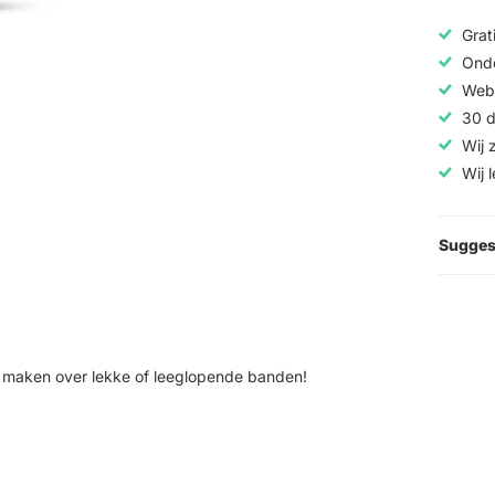
Grat
Onde
Web
30 d
Wij 
Wij 
Sugges
e maken over lekke of leeglopende banden!