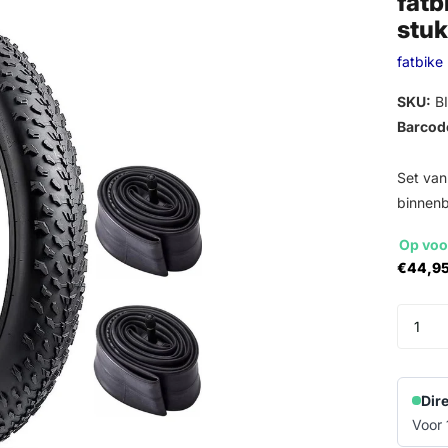
fatb
stuk
fatbike
SKU:
BI
Barcod
Set van
binnenb
Op voo
€44,95
Dir
Voor 