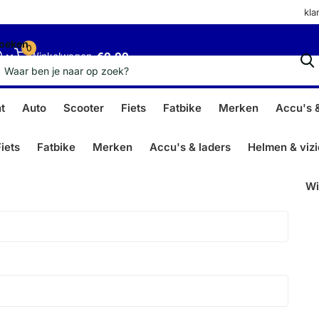
kla
oeken
0
Winkelwagen
€0,00
t
Auto
Scooter
Fiets
Fatbike
Merken
Accu's &
iets
Fatbike
Merken
Accu's & laders
Helmen & viz
Wi