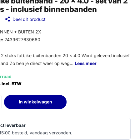
ike buitenband - 20 x 4.0 - set van 2
s - inclusief binnenbanden
Deel dit product
NNEN + BUITEN 2X
e:
7439627639660
 2 stuks fatbike buitenbanden 20 x 4.0 Word geleverd inclusief
and Zo ben je direct weer op weg...
Lees meer
rraad
 Incl. BTW
In winkelwagen
ect leverbaar
15:00 besteld, vandaag verzonden.