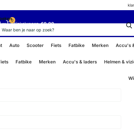
kla
oeken
0
Winkelwagen
€0,00
t
Auto
Scooter
Fiets
Fatbike
Merken
Accu's &
iets
Fatbike
Merken
Accu's & laders
Helmen & viz
Wi