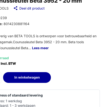
nussleutel Beta 3952 - 20 mm
TOOLS
Deel dit product
0239
e:
8014230881164
erig van BETA TOOLS is ontworpen voor betrouwbaarheid en
sgemak.Counussleutel Beta 3952 - 20 mm. Beta tools
Counussleutel Beta...
Lees meer
rraad
 Incl. BTW
In winkelwagen
ress of standaard levering
ss: 1 werkdag
aard: 1 - 3 werkdagen