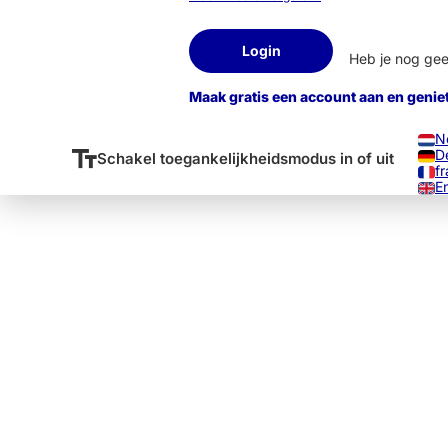
Login
Heb je nog ge
Maak gratis een account aan en genie
N
D
Schakel toegankelijkheidsmodus in of uit
fr
E