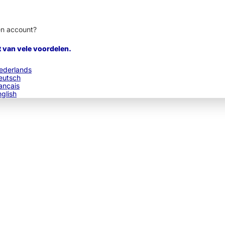
en account?
t van vele voordelen.
ederlands
eutsch
ançais
nglish