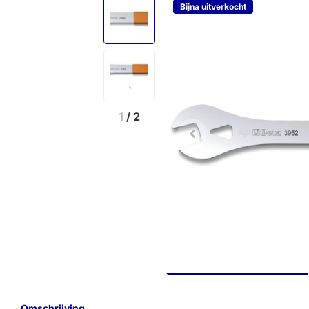
Bijna uitverkocht
1
/
2
Omschrijving