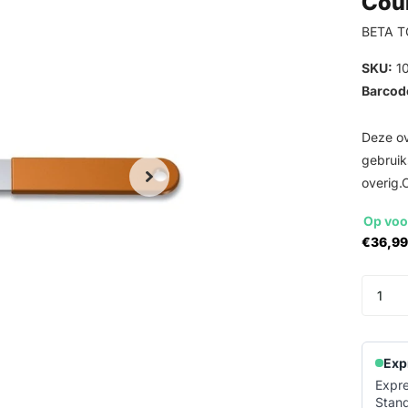
Cou
BETA 
SKU:
1
Barcod
Deze ov
gebruik
overig.
Op voo
€36,99
Exp
Expre
Stand