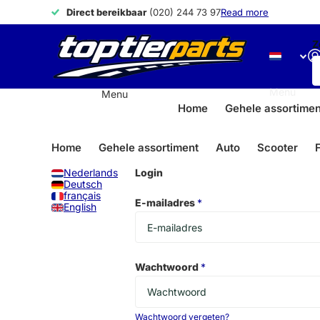
Direct bereikbaar
Direct bereikbaar
(020) 244 73 97
Read more
Z
Menu
Menu
Home
Gehele assortimen
Home
Gehele assortiment
Auto
Scooter
F
Nederlands
Login
Deutsch
français
E-mailadres
*
English
Wachtwoord
*
Wachtwoord vergeten?