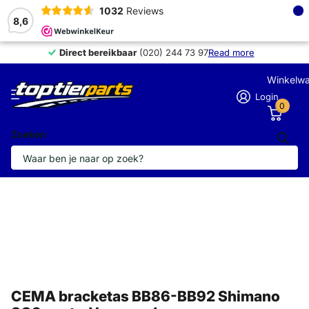
×
1032
Reviews
8,6
Direct bereikbaar
Direct bereikbaar
(020) 244 73 97
Read more
Winkelw
Login
0
Zoeken
CEMA bracketas BB86-BB92 Shimano