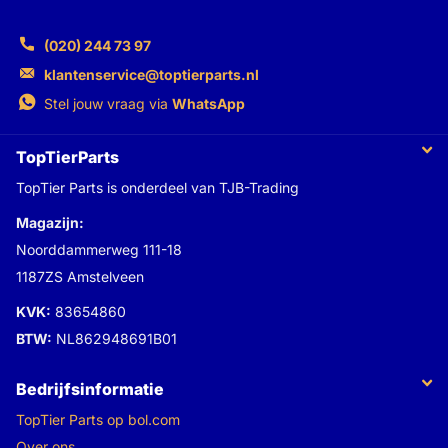
(020) 244 73 97
klantenservice@toptierparts.nl
Stel jouw vraag via
WhatsApp
TopTierParts
TopTier Parts is onderdeel van TJB-Trading
Magazijn:
Noorddammerweg 111-18
1187ZS Amstelveen
KVK:
83654860
BTW:
NL862948691B01
Bedrijfsinformatie
TopTier Parts op bol.com
Over ons