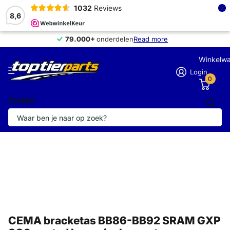
×
1032
Reviews
8,6
79.000+
79.000+
onderdelen
Read more
Winkelw
Login
0
Zoeken
CEMA bracketas BB86-BB92 SRAM GXP