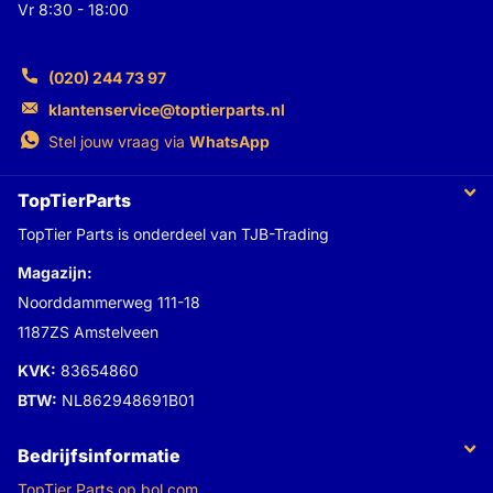
Vr 8:30 - 18:00
(020) 244 73 97
klantenservice@toptierparts.nl
Stel jouw vraag via
WhatsApp
TopTierParts
TopTier Parts is onderdeel van TJB-Trading
Magazijn:
Noorddammerweg 111-18
1187ZS Amstelveen
KVK:
83654860
BTW:
NL862948691B01
Bedrijfsinformatie
TopTier Parts op bol.com