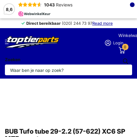
×
1043
Reviews
8,6
Direct bereikbaar
Direct bereikbaar
(020) 244 73 97
Read more
Winkelw
Login
0
Zoeken
BUB Tufo tube 29-2.2 (57-622) XC6 SP