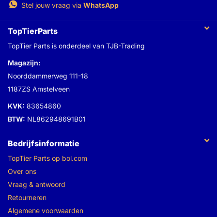
Stel jouw vraag via
WhatsApp
TopTierParts
TopTier Parts is onderdeel van TJB-Trading
Magazijn:
Noorddammerweg 111-18
1187ZS Amstelveen
KVK:
83654860
BTW:
NL862948691B01
Bedrijfsinformatie
TopTier Parts op bol.com
Over ons
Vraag & antwoord
Retourneren
Algemene voorwaarden