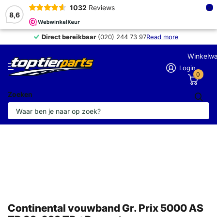
×
1032
Reviews
8,6
Direct bereikbaar
Direct bereikbaar
(020) 244 73 97
Read more
Winkelw
Login
0
Zoeken
Continental vouwband Gr. Prix 5000 AS