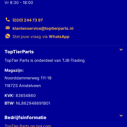
Vr 8:30 - 18:00
(020) 244 73 97
klantenservice@toptierparts.nl
Stel jouw vraag via
WhatsApp
TopTierParts
TopTier Parts is onderdeel van TJB-Trading
Magazijn:
Noorddammerweg 111-18
1187ZS Amstelveen
KVK:
83654860
BTW:
NL862948691B01
Bedrijfsinformatie
TopTier Parts op bol.com