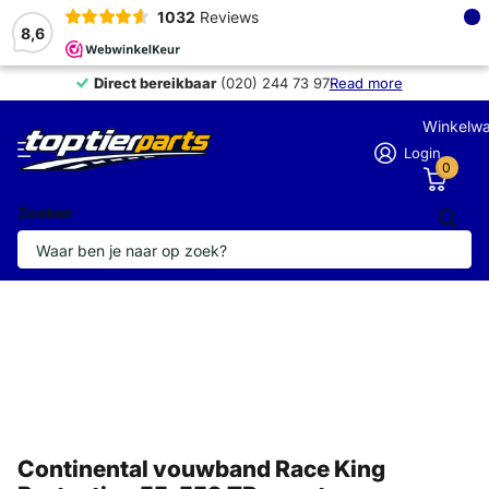
×
1032
Reviews
8,6
Direct bereikbaar
Direct bereikbaar
(020) 244 73 97
Read more
Winkelw
Login
0
Zoeken
Continental vouwband Race King