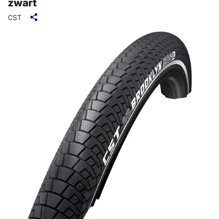
zwart
CST