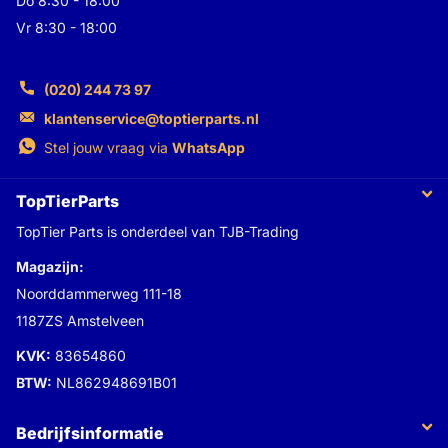
Do 8:30 - 18:00
Vr 8:30 - 18:00
(020) 244 73 97
klantenservice@toptierparts.nl
Stel jouw vraag via
WhatsApp
TopTierParts
TopTier Parts is onderdeel van TJB-Trading
Magazijn:
Noorddammerweg 111-18
1187ZS Amstelveen
KVK:
83654860
BTW:
NL862948691B01
Bedrijfsinformatie