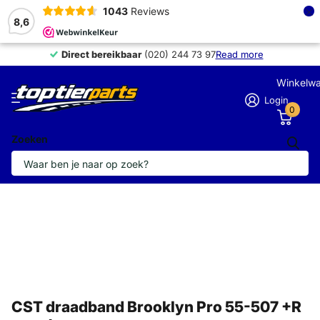
×
1043
Reviews
8,6
Direct bereikbaar
Direct bereikbaar
(020) 244 73 97
Read more
Winkelw
Login
0
Zoeken
CST draadband Brooklyn Pro 55-507 +R