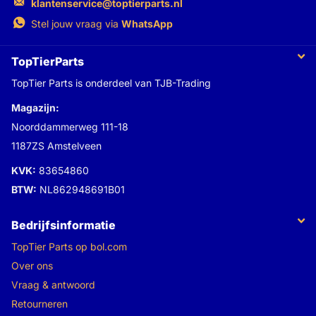
klantenservice@toptierparts.nl
Stel jouw vraag via
WhatsApp
TopTierParts
TopTier Parts is onderdeel van TJB-Trading
Magazijn:
Noorddammerweg 111-18
1187ZS Amstelveen
KVK:
83654860
BTW:
NL862948691B01
Bedrijfsinformatie
TopTier Parts op bol.com
Over ons
Vraag & antwoord
Retourneren