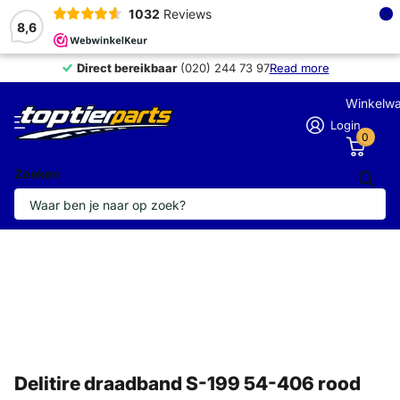
×
1032
Reviews
8,6
Direct bereikbaar
Direct bereikbaar
(020) 244 73 97
Read more
Winkelw
Login
0
Zoeken
Delitire draadband S-199 54-406 rood