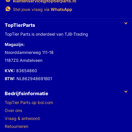
klantenservice@toptierparts.nl
Stel jouw vraag via
WhatsApp
TopTierParts
TopTier Parts is onderdeel van TJB-Trading
Magazijn:
Noorddammerweg 111-18
1187ZS Amstelveen
KVK:
83654860
BTW:
NL862948691B01
Bedrijfsinformatie
TopTier Parts op bol.com
Over ons
Vraag & antwoord
Retourneren