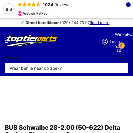
×
1034
Reviews
8,6
Direct bereikbaar
Direct bereikbaar
(020) 244 73 97
Read more
Winkelw
Login
0
Zoeken
BUB Schwalbe 28-2.00 (50-622) Delta