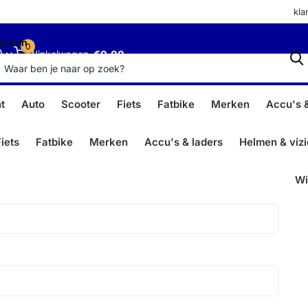
kla
oeken
0
Winkelwagen
€0,00
t
Auto
Scooter
Fiets
Fatbike
Merken
Accu's &
iets
Fatbike
Merken
Accu's & laders
Helmen & viz
Wi