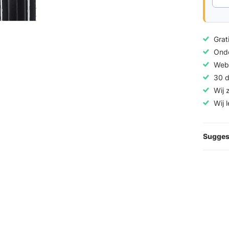
Grat
Onde
Web
30 d
Wij 
Wij 
Sugges