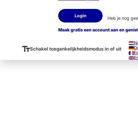
Login
Heb je nog ge
Maak gratis een account aan en genie
N
D
Schakel toegankelijkheidsmodus in of uit
fr
E