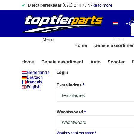
Direct bereikbaar
Direct bereikbaar
(020) 244 73 97
Read more
Z
Menu
Menu
Home
Gehele assortimen
Home
Gehele assortiment
Auto
Scooter
F
Nederlands
Login
Deutsch
français
E-mailadres
*
English
Wachtwoord
*
Wachtwoord vergeten?