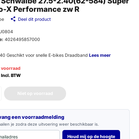
 Schwalbe 27.5-2.40(62-584) Super
o-X Performance zw R
be
Deel dit product
U0804
e:
4026495857000
40 Geschikt voor snelle E-bikes Draadband
Lees meer
p voorraad
 Incl. BTW
Niet op voorraad
adres
vang een voorraadmelding
ilen je zodra deze uitvoering weer beschikbaar is.
Houd mij op de hoogte