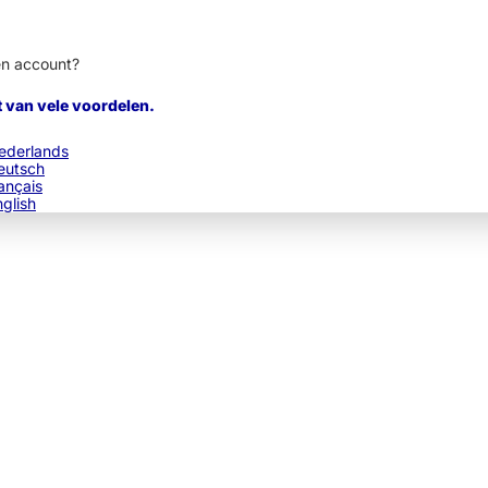
en account?
t van vele voordelen.
ederlands
eutsch
ançais
nglish