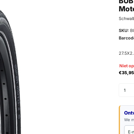
BUB
Mot
Schwal
SKU:
B
Barcod
27.5X2.
Niet o
€35,95
E-mail
Ont
We ma