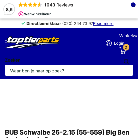
×
1043
Reviews
8,6
Direct bereikbaar
Direct bereikbaar
(020) 244 73 97
Read more
Winkelw
Login
0
Zoeken
BUB Schwalbe 26-2.15 (55-559) Big Ben