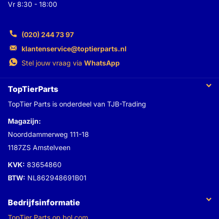
Vr 8:30 - 18:00
(020) 244 73 97
klantenservice@toptierparts.nl
Stel jouw vraag via
WhatsApp
TopTierParts
TopTier Parts is onderdeel van TJB-Trading
Magazijn:
Noorddammerweg 111-18
1187ZS Amstelveen
KVK:
83654860
BTW:
NL862948691B01
Bedrijfsinformatie
TopTier Parts op bol.com