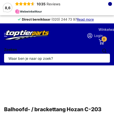
×
1035
Reviews
8,6
Direct bereikbaar
Direct bereikbaar
(020) 244 73 97
Read more
Winkelw
Login
0
Zoeken
Balhoofd- / brackettang Hozan C-203