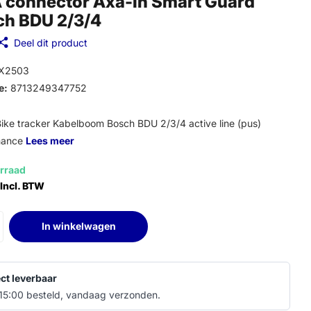
 connector Axa-In Smart Guard
ch BDU 2/3/4
Deel dit product
X2503
e:
8713249347752
ike tracker Kabelboom Bosch BDU 2/3/4 active line (pus)
mance
Lees meer
rraad
Incl. BTW
In winkelwagen
ect leverbaar
15:00 besteld, vandaag verzonden.