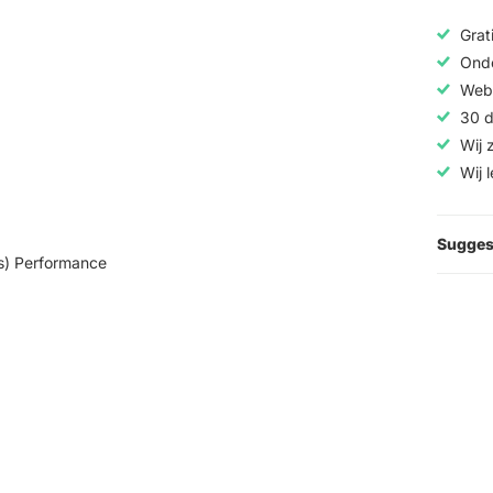
Grat
Onde
Web
30 d
Wij 
Wij 
Sugges
s) Performance