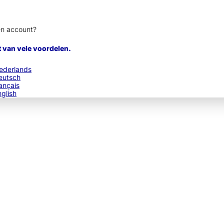
en account?
t van vele voordelen.
ederlands
eutsch
ançais
nglish