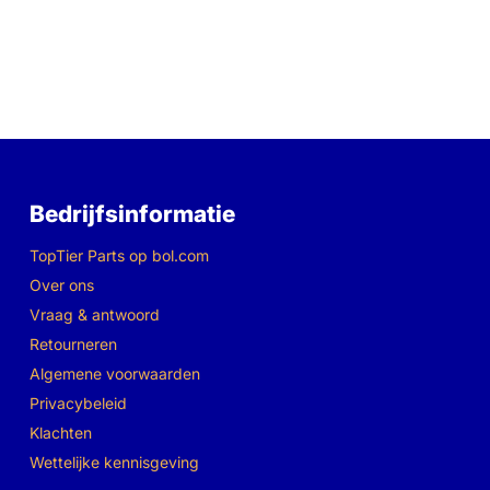
Bedrijfsinformatie
TopTier Parts op bol.com
Over ons
Vraag & antwoord
Retourneren
Algemene voorwaarden
Privacybeleid
Klachten
Wettelijke kennisgeving