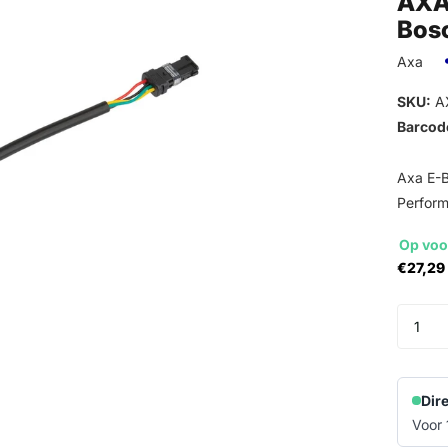
AXA
Bos
Axa
SKU:
A
Barcod
Axa E-B
Perfor
Op voo
€27,29 
Dir
Voor 