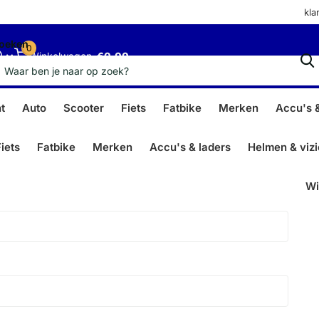
kla
oeken
0
Winkelwagen
€0,00
t
Auto
Scooter
Fiets
Fatbike
Merken
Accu's &
iets
Fatbike
Merken
Accu's & laders
Helmen & viz
Wi