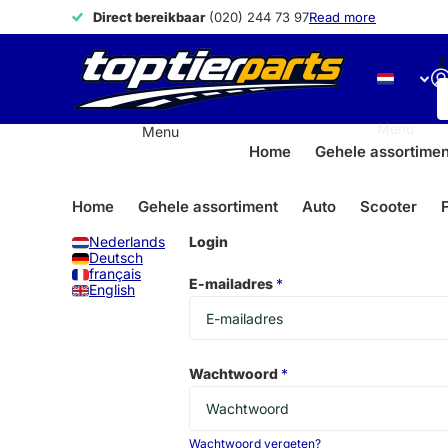
Direct bereikbaar
Direct bereikbaar
(020) 244 73 97
Read more
Z
Menu
Menu
Home
Gehele assortimen
Home
Gehele assortiment
Auto
Scooter
F
Nederlands
Login
Deutsch
français
E-mailadres
*
English
Wachtwoord
*
Wachtwoord vergeten?