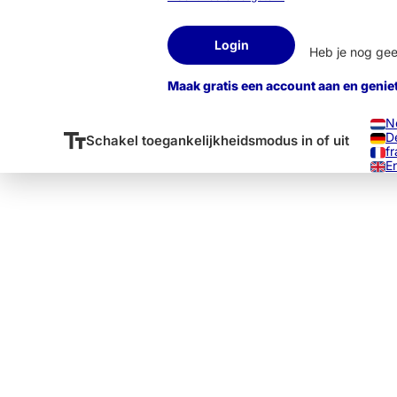
Login
Heb je nog ge
Maak gratis een account aan en genie
N
D
Schakel toegankelijkheidsmodus in of uit
fr
E