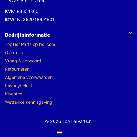
1187ZS Amstelveen
KVK:
83654860
BTW:
NL862948691B01
Bedrijfsinformatie
TopTier Parts op bol.com
Over ons
Vraag & antwoord
Retourneren
Algemene voorwaarden
Privacybeleid
Klachten
Wettelijke kennisgeving
©
2026
TopTierParts.nl
Menu