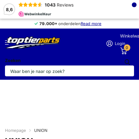
×
1043
Reviews
8,6
79.000+
79.000+
onderdelen
Read more
Winkelw
Login
0
Zoeken
Homepage
UNION