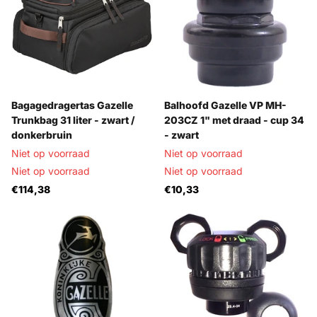
Bagagedragertas Gazelle
Balhoofd Gazelle VP MH-
Trunkbag 31 liter - zwart /
203CZ 1" met draad - cup 34
donkerbruin
- zwart
Niet op voorraad
Niet op voorraad
Niet op voorraad
Niet op voorraad
€114,38
€10,33