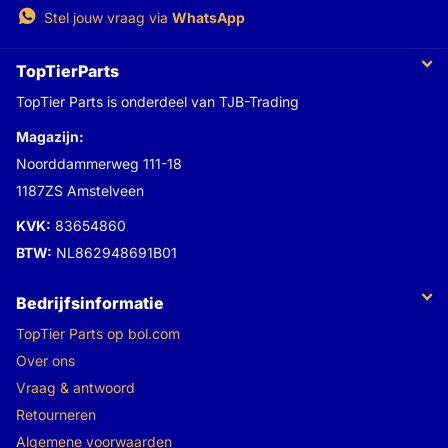
Stel jouw vraag via
WhatsApp
TopTierParts
TopTier Parts is onderdeel van TJB-Trading
Magazijn:
Noorddammerweg 111-18
1187ZS Amstelveen
KVK:
83654860
BTW:
NL862948691B01
Bedrijfsinformatie
TopTier Parts op bol.com
Over ons
Vraag & antwoord
Retourneren
Algemene voorwaarden