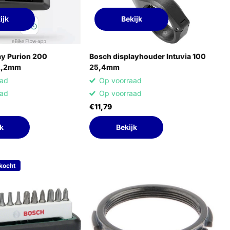
ijk
Bekijk
ay Purion 200
Bosch displayhouder Intuvia 100
2,2mm
25,4mm
aad
Op voorraad
aad
Op voorraad
€11,79
k
Bekijk
rkocht