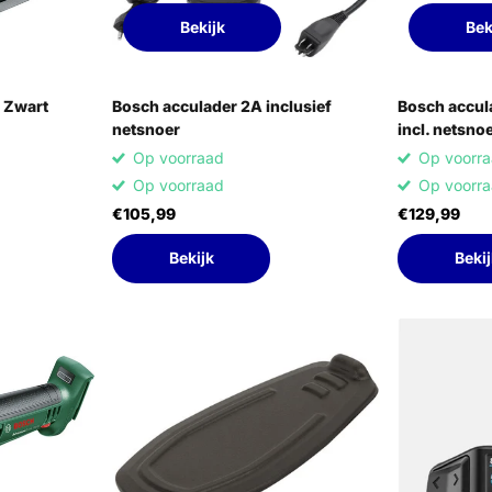
Bekijk
Bek
 Zwart
Bosch acculader 2A inclusief
Bosch accul
netsnoer
incl. netsno
Op voorraad
Op voorr
Op voorraad
Op voorr
€105,99
€129,99
Bekijk
Bekij