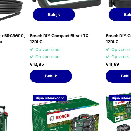
Bekijk
Bek
oor BRC3600,
Bosch DIY Compact Bitset TX
Bosch DIY C
m
12DLG
12DLG
Op voorraad
Op voorr
Op voorraad
Op voorr
€12,85
€11,99
Bekijk
Bekij
Bijna uitverkocht
Bijna uitve