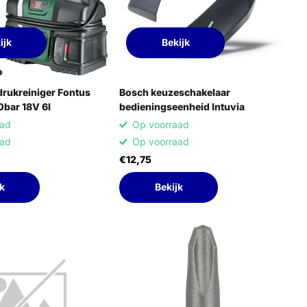
ijk
Bekijk
rukreiniger Fontus
Bosch keuzeschakelaar
0bar 18V 6l
bedieningseenheid Intuvia
aad
Op voorraad
aad
Op voorraad
€12,75
k
Bekijk