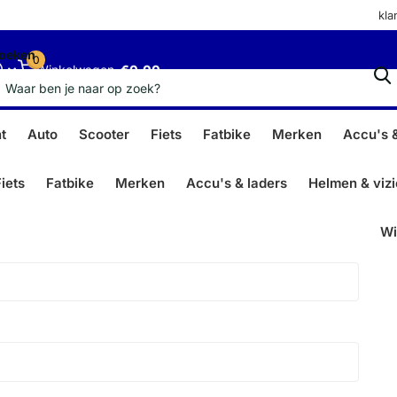
kla
oeken
0
Winkelwagen
€0,00
t
Auto
Scooter
Fiets
Fatbike
Merken
Accu's &
iets
Fatbike
Merken
Accu's & laders
Helmen & viz
Wi