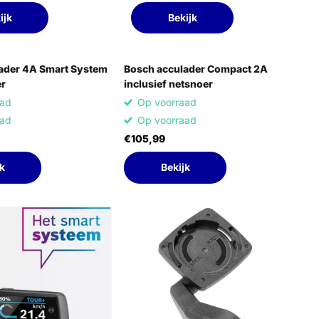
ijk
Bekijk
ader 4A Smart System
Bosch acculader Compact 2A
er
inclusief netsnoer
aad
Op voorraad
aad
Op voorraad
€105,99
k
Bekijk