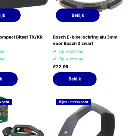
ijk
Bekijk
ompact Bitset TX/KR
Bosch E-bike lockring alu 3mm
voor Bosch 2 zwart
aad
Op voorraad
aad
Op voorraad
€22,99
k
Bekijk
rkocht
Bijna uitverkocht