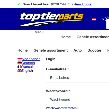
79.000+
79.000+
onderdelen
Read more
Z
Menu
Menu
Home
Gehele assortimen
Home
Gehele assortiment
Auto
Scooter
F
Nederlands
Login
Deutsch
français
E-mailadres
*
English
Wachtwoord
*
Wachtwoord vergeten?