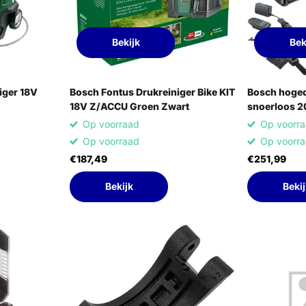
Bekijk
Bek
iger 18V
Bosch Fontus Drukreiniger Bike KIT
Bosch hoged
18V Z/ACCU Groen Zwart
snoerloos 2
Op voorraad
Op voorr
Op voorraad
Op voorr
€187,49
€251,99
Bekijk
Bekij