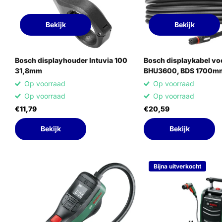
Bekijk
Bekijk
Bosch displayhouder Intuvia 100
Bosch displaykabel v
31,8mm
BHU3600, BDS 1700m
Op voorraad
Op voorraad
Op voorraad
Op voorraad
€11,79
€20,59
Bekijk
Bekijk
Bijna uitverkocht