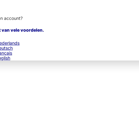
en account?
t van vele voordelen.
ederlands
eutsch
ançais
nglish