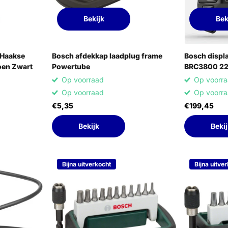
Bekijk
Bek
 Haakse
Bosch afdekkap laadplug frame
Bosch displ
oen Zwart
Powertube
BRC3800 2
Op voorraad
Op voorr
Op voorraad
Op voorr
€5,35
€199,45
Bekijk
Bekij
Bijna uitverkocht
Bijna uitve