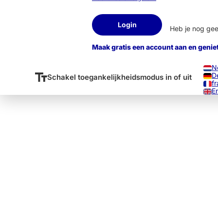
Login
Heb je nog ge
Maak gratis een account aan en genie
N
D
Schakel toegankelijkheidsmodus in of uit
fr
E