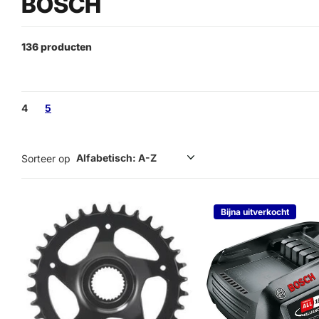
BOSCH
136 producten
4
5
Sorteer op
Bijna uitverkocht